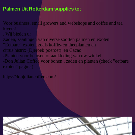
Palmen Uit Rotterdam supplies to:
Voor business, small growers and webshops and coffee and tea
lovers!
. Wij bieden u:
Zaden, zaailingen van diverse soorten palmen en exoten.
"Eetbare" exoten, zoals koffie- en theeplanten en
citrus histrix (Djeroek poeroet) en Cacao.
-Planten voor beursen of aankleding van uw winkel.
-Don Julian Coffee voor bonen , zaden en planten (check "eetbare
exoten" pagina)
https://donjuliancoffee.com/